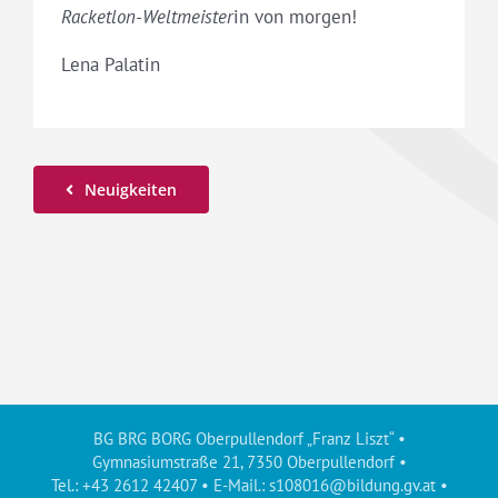
Racketlon-Weltmeister
in von morgen!
Lena Palatin
Neuigkeiten
BG BRG BORG Oberpullendorf „Franz Liszt“ •
Gymnasiumstraße 21, 7350 Oberpullendorf •
Tel.: +43 2612 42407 • E-Mail.:
s108016@bildung.gv.at
•