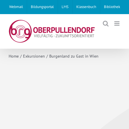
Skip
Webmail
Bildungsportal
LMS
Klassenbuch
Bibliothek
to
content
Home
Exkursionen
Burgenland zu Gast in Wien