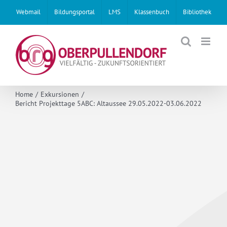
Skip
Webmail
Bildungsportal
LMS
Klassenbuch
Bibliothek
to
content
Home
Exkursionen
Bericht Projekttage 5ABC: Altaussee 29.05.2022-03.06.2022