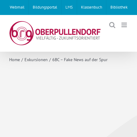
Skip
Webmail
Bildungsportal
LMS
Klassenbuch
Bibliothek
to
content
Home
Exkursionen
6BC – Fake News auf der Spur