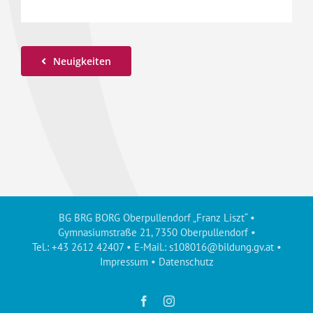
Neuigkeiten
BG BRG BORG Oberpullendorf „Franz Liszt“ •
Gymnasiumstraße 21, 7350 Oberpullendorf •
Tel.: +43 2612 42407 • E-Mail.:
s108016@bildung.gv.at
•
Impressum
•
Datenschutz
Facebook
Instagram