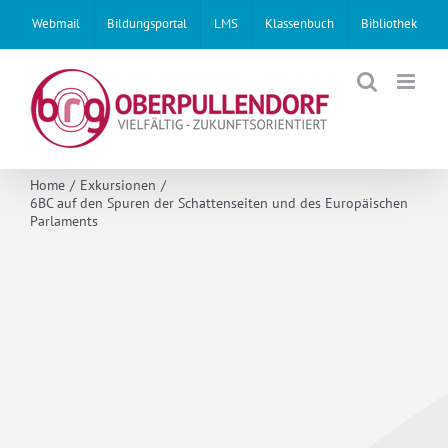
Skip
Webmail
Bildungsportal
LMS
Klassenbuch
Bibliothek
to
content
Home
Exkursionen
6BC auf den Spuren der Schattenseiten und des Europäischen
Parlaments