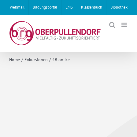
Skip
Webmail
Bildungsportal
LMS
Klassenbuch
Bibliothek
to
content
Home
Exkursionen
4B on ice