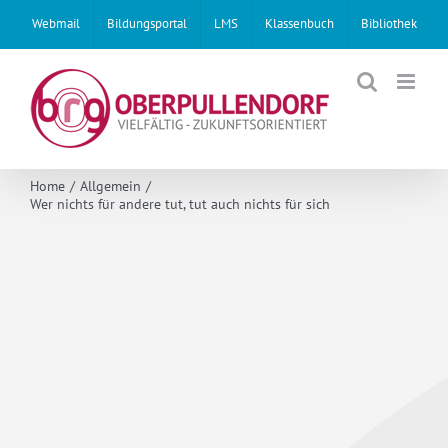
Skip
Webmail
Bildungsportal
LMS
Klassenbuch
Bibliothek
to
content
Home
Allgemein
Wer nichts für andere tut, tut auch nichts für sich