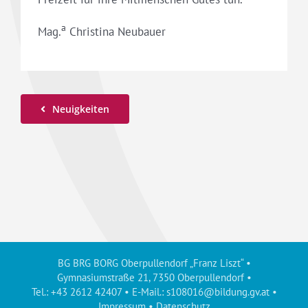
a
Mag.
Christina Neubauer
Neuigkeiten
BG BRG BORG Oberpullendorf „Franz Liszt“ •
Gymnasiumstraße 21, 7350 Oberpullendorf •
Tel.: +43 2612 42407 • E-Mail.:
s108016@bildung.gv.at
•
Impressum
•
Datenschutz