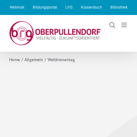
Skip
Webmail
Bildungsportal
LMS
Klassenbuch
Bibliothek
to
content
Home
Allgemein
Weltbienentag