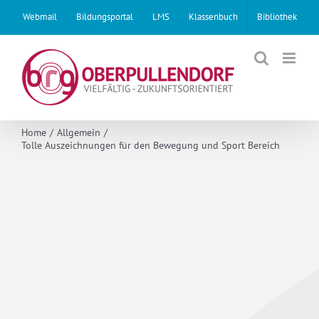
Skip
Webmail
Bildungsportal
LMS
Klassenbuch
Bibliothek
to
content
Home
Allgemein
Tolle Auszeichnungen für den Bewegung und Sport Bereich