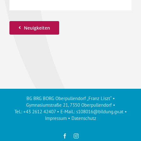
Neuigkeiten
BG BRG BORG Oberpullendorf „Franz Liszt“ •
Gymnasiumstraße 21, 7350 Oberpullendorf •
Tel.: +43 2612 42407 • E-Mail.:
s108016@bildung.gv.at
•
Impressum
•
Datenschutz
Facebook
Instagram