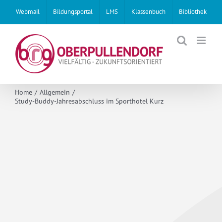
Skip
Webmail
Bildungsportal
LMS
Klassenbuch
Bibliothek
to
content
Home
Allgemein
Study-Buddy-Jahresabschluss im Sporthotel Kurz