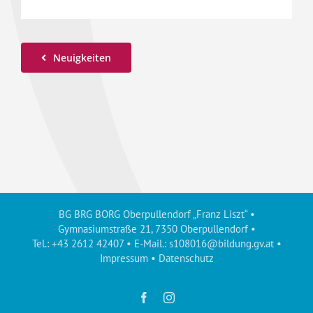
Neuigkeiten
BG BRG BORG Oberpullendorf „Franz Liszt“ •
Gymnasiumstraße 21, 7350 Oberpullendorf •
Tel.: +43 2612 42407 • E-Mail.:
s108016@bildung.gv.at
•
Impressum
•
Datenschutz
Facebook
Instagram