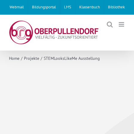
Skip
Webmail
Bildungsportal
LMS
Klassenbuch
Bibliothek
to
content
Home
Projekte
STEMLooksLikeMe Ausstellung