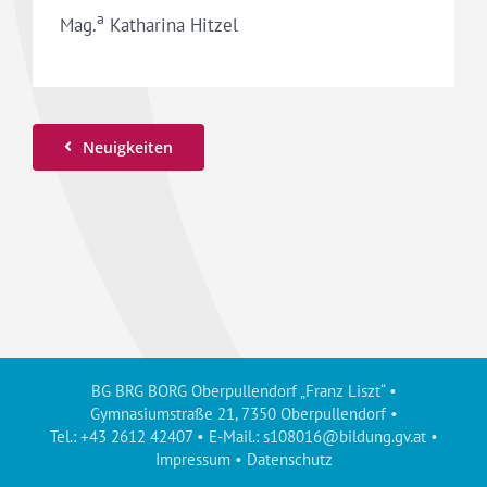
a
Mag.
Katharina Hitzel
Neuigkeiten
BG BRG BORG Oberpullendorf „Franz Liszt“ •
Gymnasiumstraße 21, 7350 Oberpullendorf •
Tel.: +43 2612 42407 • E-Mail.:
s108016@bildung.gv.at
•
Impressum
•
Datenschutz