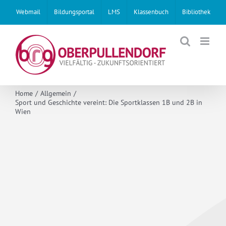
Skip
Webmail
Bildungsportal
LMS
Klassenbuch
Bibliothek
to
content
Home
Allgemein
Sport und Geschichte vereint: Die Sportklassen 1B und 2B in
Wien