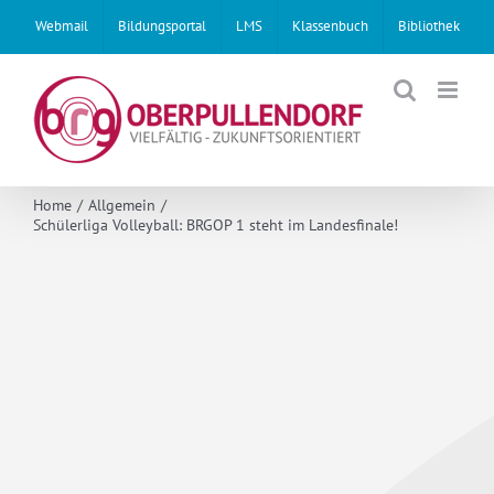
Skip
Webmail
Bildungsportal
LMS
Klassenbuch
Bibliothek
to
content
Home
Allgemein
Schülerliga Volleyball: BRGOP 1 steht im Landesfinale!