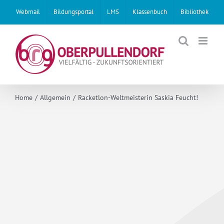
Skip
Webmail
Bildungsportal
LMS
Klassenbuch
Bibliothek
to
content
Home
Allgemein
Racketlon-Weltmeisterin Saskia Feucht!