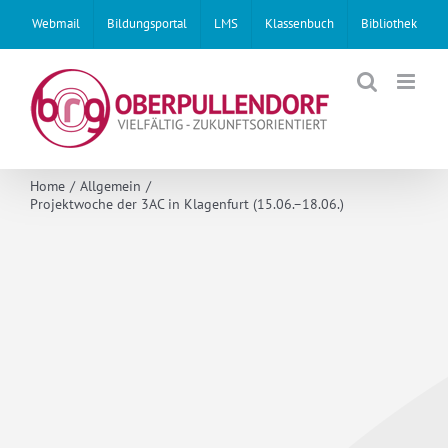
Skip
Webmail
Bildungsportal
LMS
Klassenbuch
Bibliothek
to
content
Home
Allgemein
Projektwoche der 3AC in Klagenfurt (15.06.–18.06.)