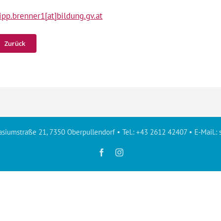
ipp.brenner1[at]bildung.gv.at
Zurück
siumstraße 21, 7350 Oberpullendorf • Tel.: +43 2612 42407 • E-Mail.:
Facebook
Instagram