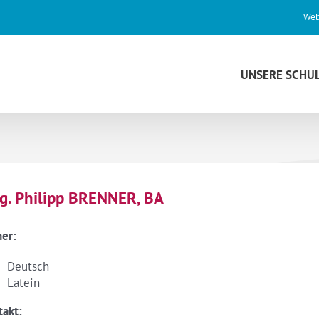
Web
UNSERE SCHU
g. Philipp BRENNER, BA
her:
Deutsch
Latein
takt: