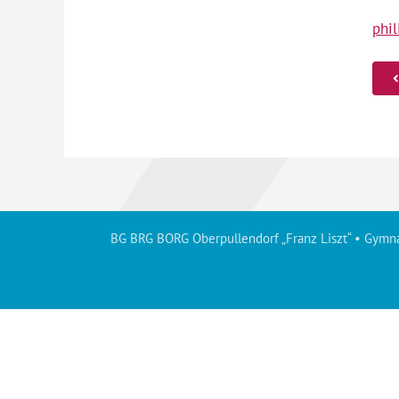
phil
BG BRG BORG Oberpullendorf „Franz Liszt“ • Gymna