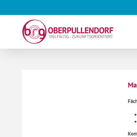
Skip
to
content
Ma
Fäc
Kon