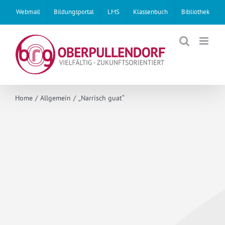
Skip
Webmail
Bildungsportal
LMS
Klassenbuch
Bibliothek
to
content
Home
Allgemein
„Narrisch guat“