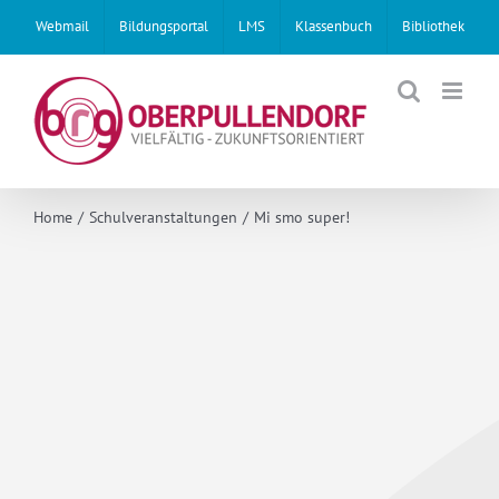
Skip
Webmail
Bildungsportal
LMS
Klassenbuch
Bibliothek
to
content
Home
Schulveranstaltungen
Mi smo super!