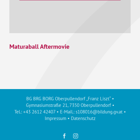
Maturaball Aftermovie
BG BRG BORG Oberpullendorf „Franz Liszt“ •
Gymnasiumstraße 21, 7350 Oberpullendorf •
Tel.: +43 2612 42407 • E-Mail.:
s108016@bildung.gv.at
•
Impressum
•
Datenschutz
Facebook
Instagram