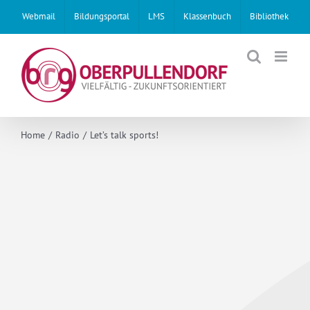
Skip
Webmail
Bildungsportal
LMS
Klassenbuch
Bibliothek
to
content
Home
Radio
Let’s talk sports!