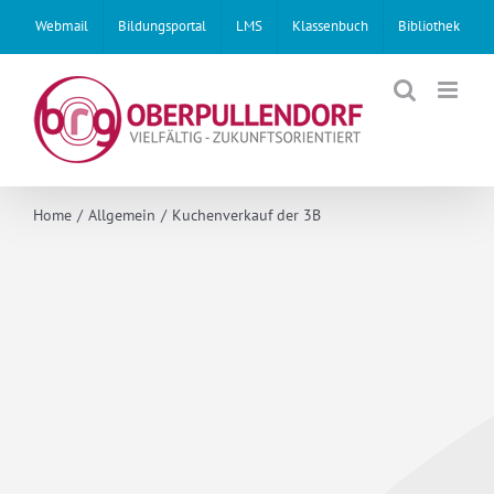
Skip
Webmail
Bildungsportal
LMS
Klassenbuch
Bibliothek
to
content
Home
Allgemein
Kuchenverkauf der 3B