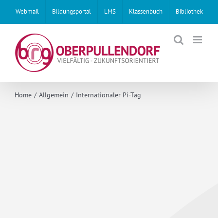
Skip
Webmail
Bildungsportal
LMS
Klassenbuch
Bibliothek
to
content
Home
Allgemein
Internationaler Pi-Tag