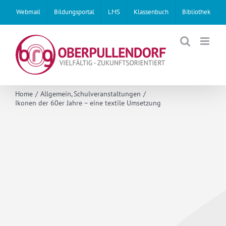
Skip
Webmail
Bildungsportal
LMS
Klassenbuch
Bibliothek
to
content
Home
Allgemein
Schulveranstaltungen
Ikonen der 60er Jahre – eine textile Umsetzung