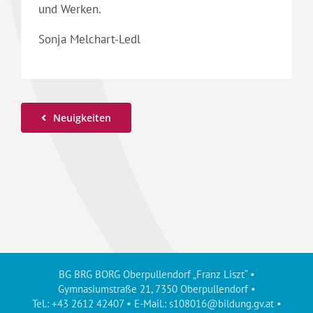
und Werken.
Sonja Melchart-Ledl
Neuigkeiten
BG BRG BORG Oberpullendorf „Franz Liszt“ •
Gymnasiumstraße 21, 7350 Oberpullendorf •
Tel.: +43 2612 42407 • E-Mail.:
s108016@bildung.gv.at
•