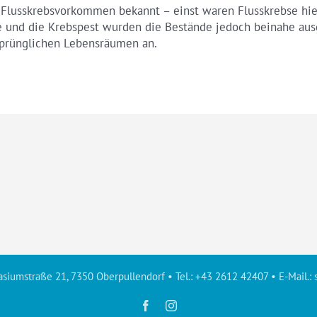
es Flusskrebsvorkommen bekannt – einst waren Flusskrebse hi
 und die Krebspest wurden die Bestände jedoch beinahe ausge
sprünglichen Lebensräumen an.
siumstraße 21, 7350 Oberpullendorf • Tel.: +43 2612 42407 • E-Mail.:
Facebook
Instagram