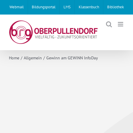
Skip
Webmail
Bildungsportal
LMS
Klassenbuch
Bibliothek
to
content
Home
Allgemein
Gewinn am GEWINN InfoDay