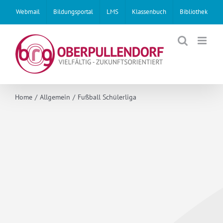
Skip
Webmail
Bildungsportal
LMS
Klassenbuch
Bibliothek
to
content
Home
Allgemein
Fußball Schülerliga