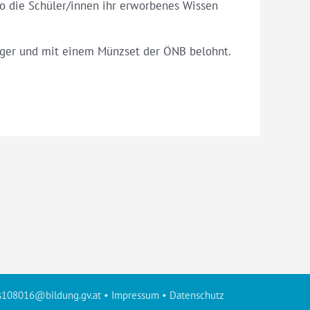
wo die Schüler/innen ihr erworbenes Wissen
sieger und mit einem Münzset der ÖNB belohnt.
s108016@bildung.gv.at
•
Impressum
•
Datenschutz