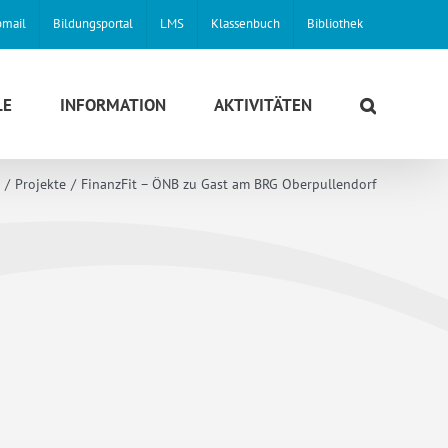
mail
Bildungsportal
LMS
Klassenbuch
Bibliothek
LE
INFORMATION
AKTIVITÄTEN
e
Projekte
FinanzFit – ÖNB zu Gast am BRG Oberpullendorf