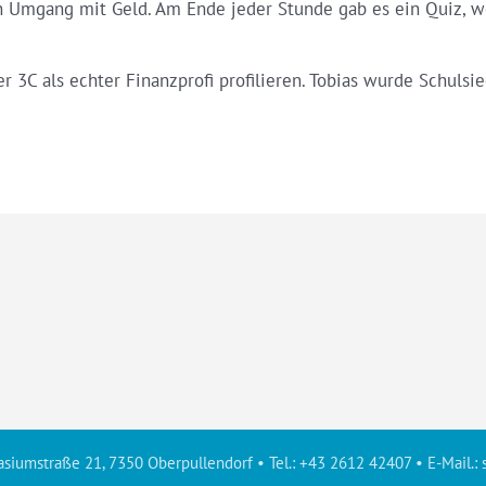
en Umgang mit Geld. Am Ende jeder Stunde gab es ein Quiz, 
er 3C als echter Finanzprofi profilieren. Tobias wurde Schul
siumstraße 21, 7350 Oberpullendorf • Tel.: +43 2612 42407 • E-Mail.: