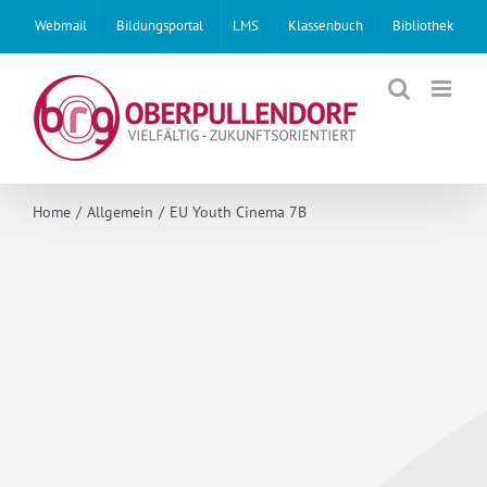
Skip
Webmail
Bildungsportal
LMS
Klassenbuch
Bibliothek
to
content
Home
Allgemein
EU Youth Cinema 7B