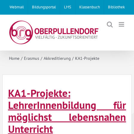
Skip
Webmail
Bildungsportal
LMS
Klassenbuch
Bibliothek
to
content
Home
Erasmus
Akkreditierung
KA1-Projekte
KA1-Projekte:
LehrerInnenbildung für
möglichst lebensnahen
Unterricht