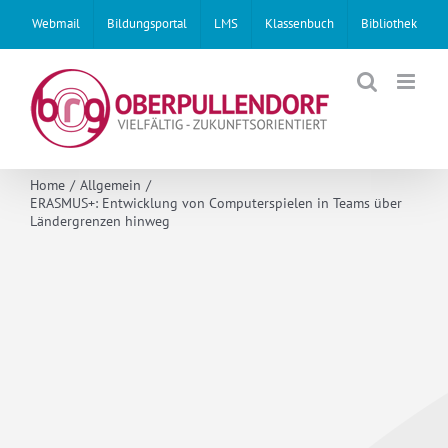
Skip
Webmail
Bildungsportal
LMS
Klassenbuch
Bibliothek
to
content
Home
Allgemein
ERASMUS+: Entwicklung von Computerspielen in Teams über
Ländergrenzen hinweg