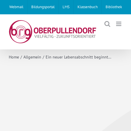
Skip
Webmail
Bildungsportal
LMS
Klassenbuch
Bibliothek
to
content
Home
Allgemein
Ein neuer Lebensabschnitt beginnt…