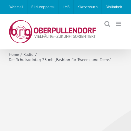
Skip
Webmail
Bildungsportal
LMS
Klassenbuch
Bibliothek
to
content
Home
Radio
Der Schulradiotag 23 mit „Fashion für Tweens und Teens“