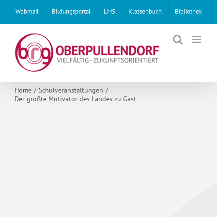
Skip
Webmail
Bildungsportal
LMS
Klassenbuch
Bibliothek
to
content
Home
Schulveranstaltungen
Der größte Motivator des Landes zu Gast