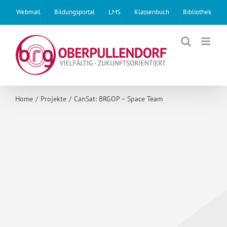
Skip
Webmail
Bildungsportal
LMS
Klassenbuch
Bibliothek
to
content
Home
Projekte
CanSat: BRGOP – Space Team