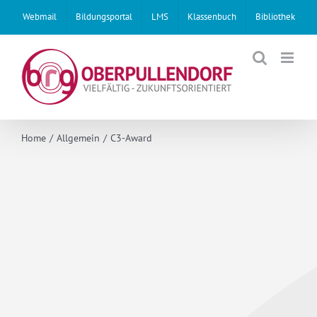
Skip
Webmail
Bildungsportal
LMS
Klassenbuch
Bibliothek
to
content
Home
Allgemein
C3-Award