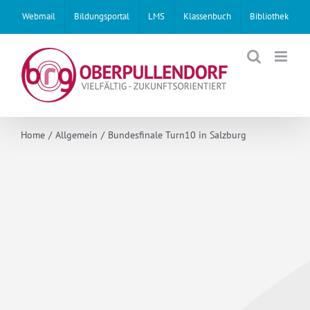
Skip
Webmail
Bildungsportal
LMS
Klassenbuch
Bibliothek
to
content
Home
Allgemein
Bundesfinale Turn10 in Salzburg