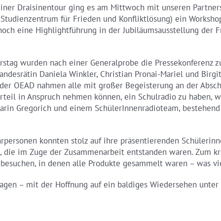
ner Draisinentour ging es am Mittwoch mit unseren Partners
Studienzentrum für Frieden und Konfliktlösung) ein Worksh
noch eine Highlightführung in der Jubiläumsausstellung der F
stag wurden nach einer Generalprobe die Pressekonferenz z
andesrätin Daniela Winkler, Christian Pronai-Mariel und Birgi
der OEAD nahmen alle mit großer Begeisterung an der Abschl
orteil in Anspruch nehmen können, ein Schulradio zu haben, w
 Karin Gregorich und einem SchülerInnenradioteam, bestehend
hrpersonen konnten stolz auf ihre präsentierenden Schülerinn
n, die im Zuge der Zusammenarbeit entstanden waren. Zum k
u besuchen, in denen alle Produkte gesammelt waren – was vi
sagen – mit der Hoffnung auf ein baldiges Wiedersehen unte