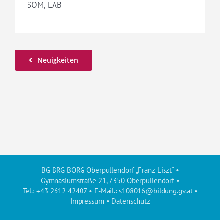
SOM, LAB
Neuigkeiten
BG BRG BORG Oberpullendorf „Franz Liszt“ •
Gymnasiumstraße 21, 7350 Oberpullendorf •
Tel.: +43 2612 42407 • E-Mail.:
s108016@bildung.gv.at
•
Impressum
•
Datenschutz