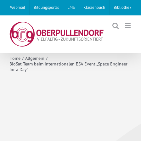
Skip
Webmail
Bildungsportal
LMS
Klassenbuch
Bibliothek
to
content
Home
Allgemein
BioSat-Team beim internationalen ESA-Event „Space Engineer
for a Day“