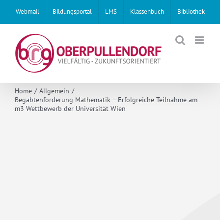
Skip
Webmail
Bildungsportal
LMS
Klassenbuch
Bibliothek
to
content
Home
Allgemein
Begabtenförderung Mathematik – Erfolgreiche Teilnahme am
m3 Wettbewerb der Universität Wien