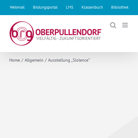
Skip
Webmail
Bildungsportal
LMS
Klassenbuch
Bibliothek
to
content
Home
Allgemein
Ausstellung „Siolence“